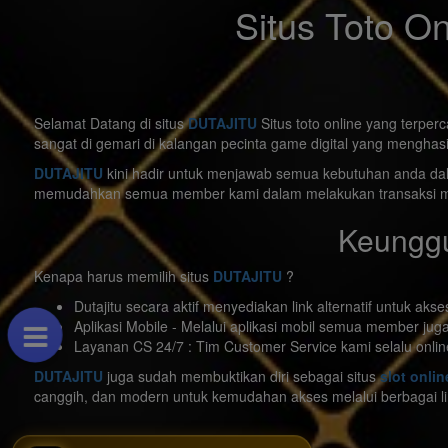
Situs Toto O
Selamat Datang di situs
DUTAJITU
Situs toto online yang terp
sangat di gemari di kalangan pecinta game digital yang mengha
DUTAJITU
kini hadir untuk menjawab semua kebutuhan anda dal
memudahkan semua member kami dalam melakukan transaksi m
Keunggu
Kenapa harus memilih situs
DUTAJITU
?
Dutajitu secara aktif menyediakan link alternatif untuk ak
Aplikasi Mobile - Melalui aplikasi mobil semua member ju
Layanan CS 24/7 : Tim Customer Service kami selalu on
DUTAJITU
juga sudah membuktikan diri sebagai situs
slot onlin
canggih, dan modern untuk kemudahan akses melalui berbagai lin