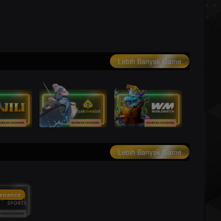
Lebih Banyak Game
Lebih Banyak Game
tenance