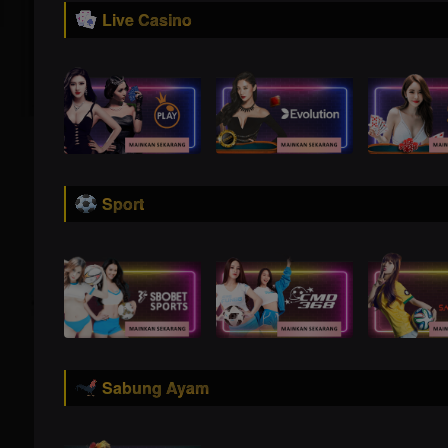
Live Casino
Sport
Sabung Ayam