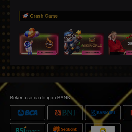
Crash Game
Bekerja sama dengan BANK :