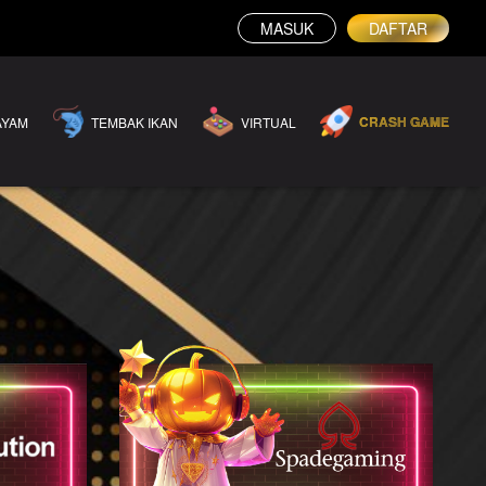
MASUK
DAFTAR
CRASH GAME
AYAM
TEMBAK IKAN
VIRTUAL