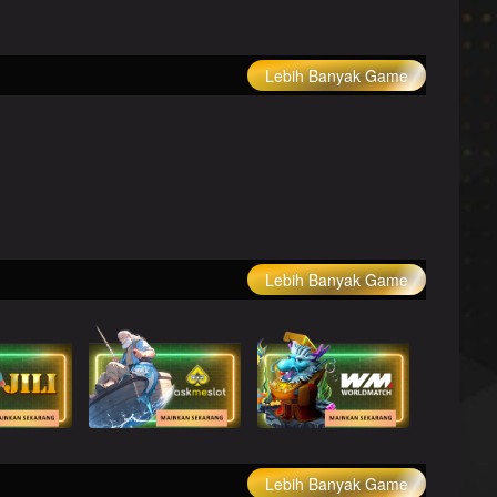
Lebih Banyak Game
Lebih Banyak Game
Lebih Banyak Game