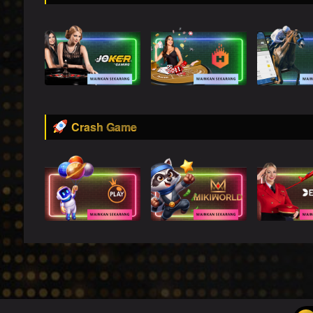
Crash Game