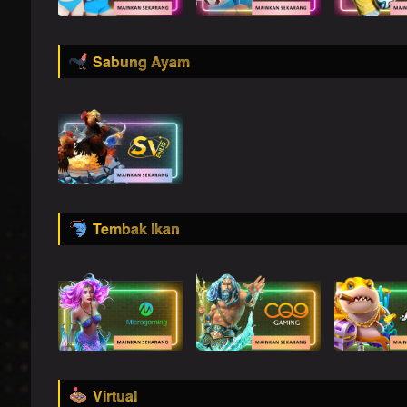
Sabung Ayam
Tembak Ikan
Virtual