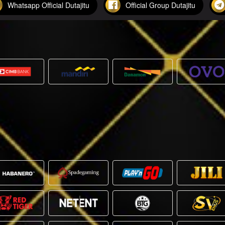
Whatsapp Official Dutajitu
Official Group Dutajitu