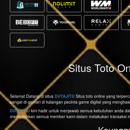
Situs Toto O
Selamat Datang di situs
DUTAJITU
Situs toto online yang terp
sangat di gemari di kalangan pecinta game digital yang mengha
DUTAJITU
kini hadir untuk menjawab semua kebutuhan anda dal
memudahkan semua member kami dalam melakukan transaksi m
Keunggu