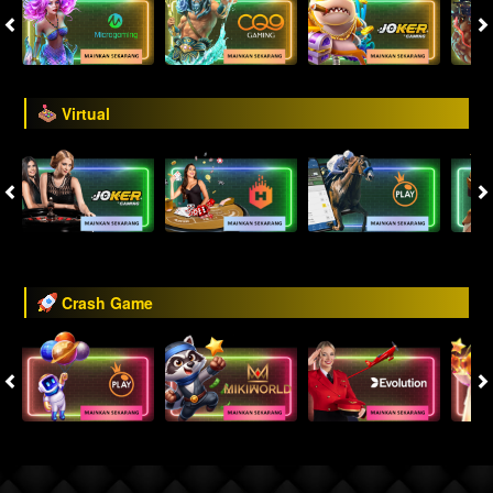
Virtual
Crash Game